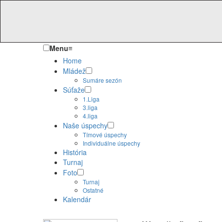
Menu
≡
Home
Mládež
Sumáre sezón
Súťaže
1.Liga
3.liga
4.liga
Naše úspechy
Tímové úspechy
Individuálne úspechy
História
Turnaj
Foto
Turnaj
Ostatné
Kalendár