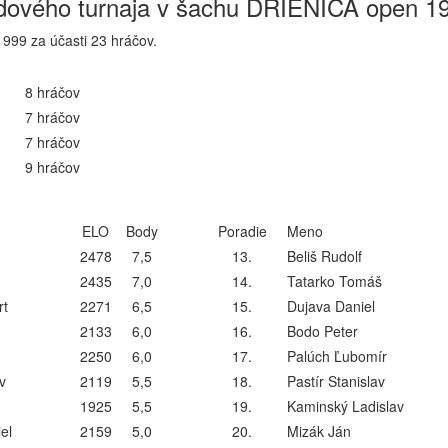
endového turnaja v šachu DRIENICA open 1
 1999 za účasti 23 hráčov.
8 hráčov
7 hráčov
7 hráčov
9 hráčov
ELO
Body
Poradie
Meno
2478
7,5
13.
Beliš Rudolf
2435
7,0
14.
Tatarko Tomáš
rt
2271
6,5
15.
Dujava Daniel
2133
6,0
16.
Bodo Peter
2250
6,0
17.
Palúch Ľubomír
v
2119
5,5
18.
Pastír Stanislav
1925
5,5
19.
Kaminský Ladislav
el
2159
5,0
20.
Mizák Ján