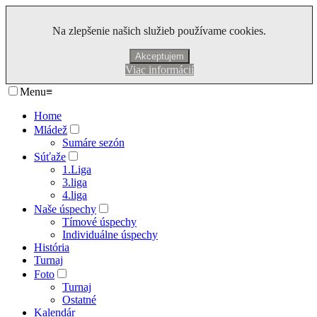
Na zlepšenie našich služieb používame cookies.
Akceptujem
Viac informácií
Menu
≡
Home
Mládež
Sumáre sezón
Súťaže
1.Liga
3.liga
4.liga
Naše úspechy
Tímové úspechy
Individuálne úspechy
História
Turnaj
Foto
Turnaj
Ostatné
Kalendár