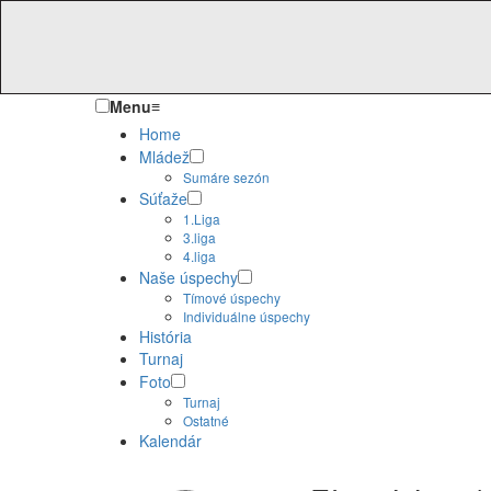
Menu
≡
Home
Mládež
Sumáre sezón
Súťaže
1.Liga
3.liga
4.liga
Naše úspechy
Tímové úspechy
Individuálne úspechy
História
Turnaj
Foto
Turnaj
Ostatné
Kalendár