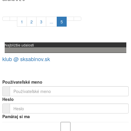
1
2
3
...
5
Najbližšie udalosti
klub @ sksabinov.sk
Používateľské meno
Heslo
Pamätaj si ma