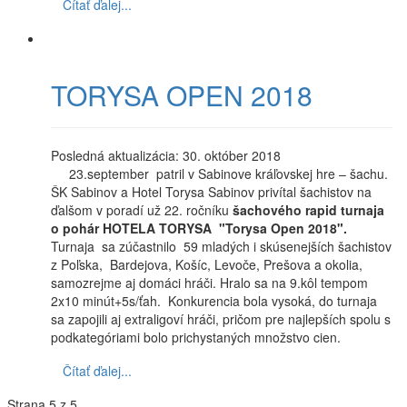
Čítať ďalej...
TORYSA OPEN 2018
Posledná aktualizácia: 30. október 2018
23.september patril v Sabinove kráľovskej hre – šachu.
ŠK Sabinov a Hotel Torysa Sabinov privítal šachistov na
ďalšom v poradí už 22. ročníku
šachového rapid turnaja
o pohár HOTELA TORYSA "Torysa Open 2018".
Turnaja sa zúčastnilo 59 mladých i skúsenejších šachistov
z Poľska, Bardejova, Košíc, Levoče, Prešova a okolia,
samozrejme aj domáci hráči. Hralo sa na 9.kôl tempom
2x10 minút+5s/ťah. Konkurencia bola vysoká, do turnaja
sa zapojili aj extraligoví hráči, pričom pre najlepších spolu s
podkategóriami bolo prichystaných množstvo cien.
Čítať ďalej...
Strana 5 z 5