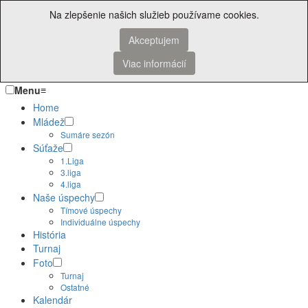
Na zlepšenie našich služieb používame cookies.
Akceptujem
Viac informácií
Menu
≡
Home
Mládež
Sumáre sezón
Súťaže
1.Liga
3.liga
4.liga
Naše úspechy
Tímové úspechy
Individuálne úspechy
História
Turnaj
Foto
Turnaj
Ostatné
Kalendár