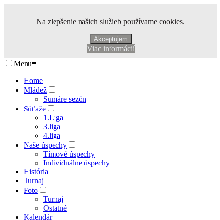
Na zlepšenie našich služieb používame cookies.
Akceptujem
Viac informácií
Menu
≡
Home
Mládež
Sumáre sezón
Súťaže
1.Liga
3.liga
4.liga
Naše úspechy
Tímové úspechy
Individuálne úspechy
História
Turnaj
Foto
Turnaj
Ostatné
Kalendár