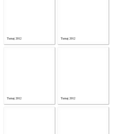
Turnaj 2012
Turnaj 2012
Turnaj 2012
Turnaj 2012