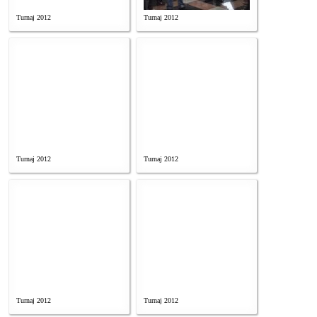
Turnaj 2012
Turnaj 2012
Turnaj 2012
Turnaj 2012
Turnaj 2012
Turnaj 2012