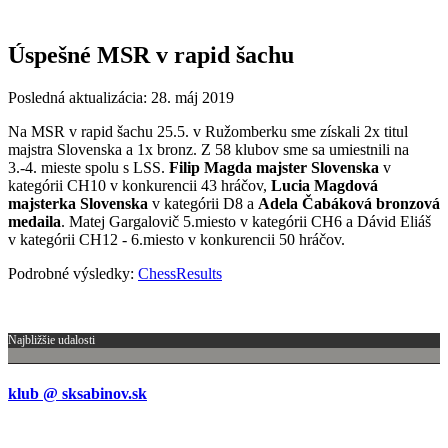
Úspešné MSR v rapid šachu
Posledná aktualizácia: 28. máj 2019
Na MSR v rapid šachu 25.5. v Ružomberku sme získali 2x titul
majstra Slovenska a 1x bronz. Z 58 klubov sme sa umiestnili na
3.-4. mieste spolu s LSS.
Filip Magda majster Slovenska
v
kategórii CH10 v konkurencii 43 hráčov,
Lucia Magdová
majsterka Slovenska
v kategórii D8 a
Adela Čabáková bronzová
medaila
. Matej Gargalovič 5.miesto v kategórii CH6 a Dávid Eliáš
v kategórii CH12 - 6.miesto v konkurencii 50 hráčov.
Podrobné výsledky:
ChessResults
Najbližšie udalosti
klub @ sksabinov.sk