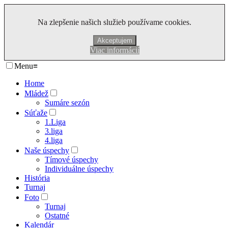
Na zlepšenie našich služieb používame cookies.
Akceptujem
Viac informácií
Menu
≡
Home
Mládež
Sumáre sezón
Súťaže
1.Liga
3.liga
4.liga
Naše úspechy
Tímové úspechy
Individuálne úspechy
História
Turnaj
Foto
Turnaj
Ostatné
Kalendár